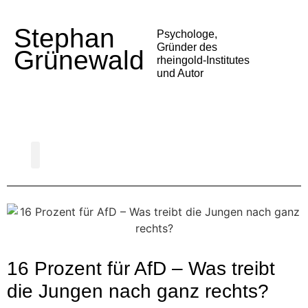
Stephan
Psychologe,
Gründer des
Grünewald
rheingold-Institutes
und Autor
Psychologie der Deutschen
Gesellschaft und Politik
Alltag und Medien
Trends und Entwicklungen
Vortrag buchen
16 Prozent für AfD – Was treibt
die Jungen nach ganz rechts?