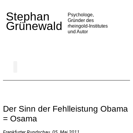
Stephan
Psychologe,
Gründer des
Grünewald
rheingold-Institutes
und Autor
Psychologie der Deutschen
Gesellschaft und Politik
Alltag und Medien
Trends und Entwicklungen
Vortrag buchen
Der Sinn der Fehlleistung Obama
= Osama
Frankfurter Rundschau, 05. Mai 2011