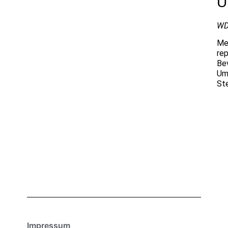
U
WD
Me
re
Bev
Um
St
Impressum