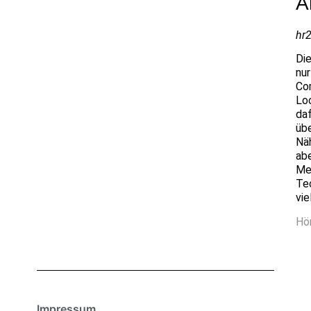
A
hr2
Di
nur
Co
Lo
da
üb
Nä
ab
Me
Te
vie
Hö
Impressum