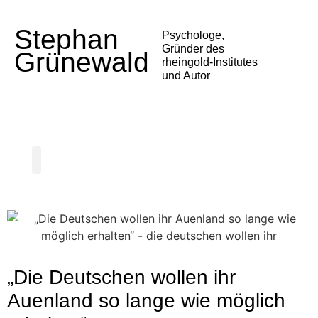
Stephan
Psychologe,
Gründer des
Grünewald
rheingold-Institutes
und Autor
Psychologie der Deutschen
Gesellschaft und Politik
Alltag und Medien
Trends und Entwicklungen
Vortrag buchen
„Die Deutschen wollen ihr
Auenland so lange wie möglich