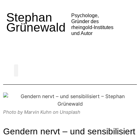
Stephan
Psychologe,
Gründer des
Grünewald
rheingold-Institutes
und Autor
Psychologie der Deutschen
Gesellschaft und Politik
Alltag und Medien
Trends und Entwicklungen
Vortrag buchen
Photo by Marvin Kuhn on Unsplash
Gendern nervt – und sensibilisiert