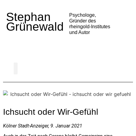
Stephan
Psychologe,
Gründer des
Grünewald
rheingold-Institutes
und Autor
Psychologie der Deutschen
Gesellschaft und Politik
Alltag und Medien
Trends und Entwicklungen
Vortrag buchen
Ichsucht oder Wir-Gefühl
Kölner Stadt-Anzeiger, 9. Januar 2021