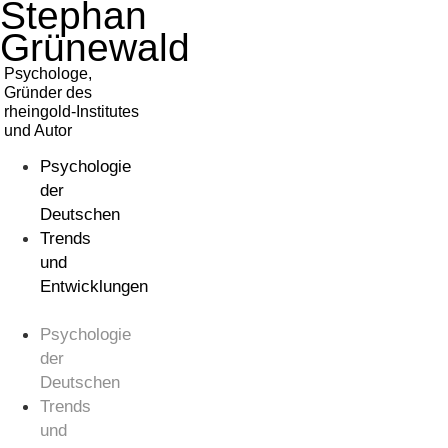
Stephan
Zum
Inhalt
Grünewald
springen
Psychologe,
Gründer des
rheingold-Institutes
und Autor
Psychologie
der
Deutschen
Trends
und
Entwicklungen
Psychologie
der
Deutschen
Trends
und