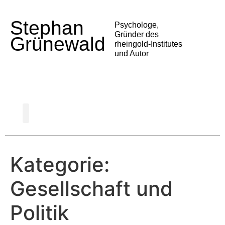
Stephan
Psychologe,
Gründer des
Grünewald
rheingold-Institutes
und Autor
Psychologie der Deutschen
Gesellschaft und Politik
Alltag und Medien
Trends und Entwicklungen
Vortrag buchen
Kategorie:
Gesellschaft und
Politik