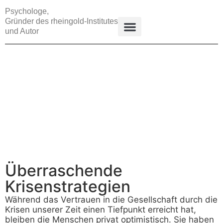
Psychologe,
Gründer des rheingold-Institutes
und Autor
Psychologie der Deutschen
Gesellschaft und Politik
Alltag und Medien
Trends und Entwicklungen
Vortrag buchen
Überraschende
Krisenstrategien
Während das Vertrauen in die Gesellschaft durch die
Krisen unserer Zeit einen Tiefpunkt erreicht hat,
bleiben die Menschen privat optimistisch. Sie haben