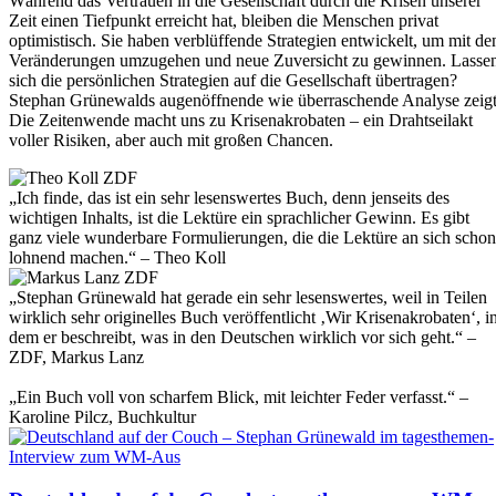
Während das Vertrauen in die Gesellschaft durch die Krisen unserer
Zeit einen Tiefpunkt erreicht hat, bleiben die Menschen privat
optimistisch. Sie haben verblüffende Strategien entwickelt, um mit de
Veränderungen umzugehen und neue Zuversicht zu gewinnen. Lasse
sich die persönlichen Strategien auf die Gesellschaft übertragen?
Stephan Grünewalds augenöffnende wie überraschende Analyse zeigt
Die Zeitenwende macht uns zu Krisenakrobaten – ein Drahtseilakt
voller Risiken, aber auch mit großen Chancen.
„Ich finde, das ist ein sehr lesenswertes Buch, denn jenseits des
wichtigen Inhalts, ist die Lektüre ein sprachlicher Gewinn. Es gibt
ganz viele wunderbare Formulierungen, die die Lektüre an sich schon
lohnend machen.“ – Theo Koll
„Stephan Grünewald hat gerade ein sehr lesenswertes, weil in Teilen
wirklich sehr originelles Buch veröffentlicht ‚Wir Krisenakrobaten‘, i
dem er beschreibt, was in den Deutschen wirklich vor sich geht.“ –
ZDF, Markus Lanz
„Ein Buch voll von scharfem Blick, mit leichter Feder verfasst.“ –
Karoline Pilcz, Buchkultur